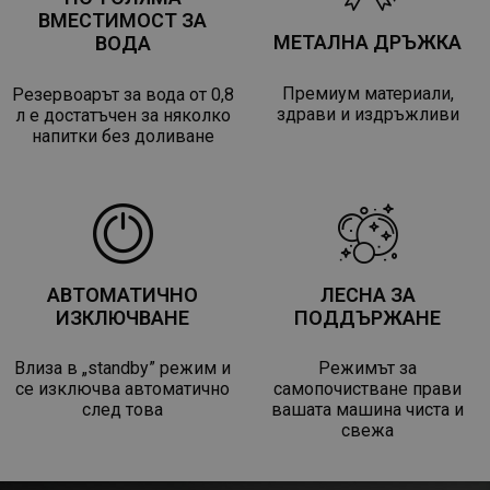
ВМЕСТИМОСТ ЗА
МЕТАЛНА ДРЪЖКА
ВОДА
Премиум материали,
Резервоарът за вода от 0,8
здрави и издръжливи
л е достатъчен за няколко
напитки без доливане
АВТОМАТИЧНО
ЛЕСНА ЗА
ИЗКЛЮЧВАНЕ
ПОДДЪРЖАНЕ
Влиза в „standby” режим и
Режимът за
се изключва автоматично
самопочистване прави
след това
вашата машина чиста и
свежа