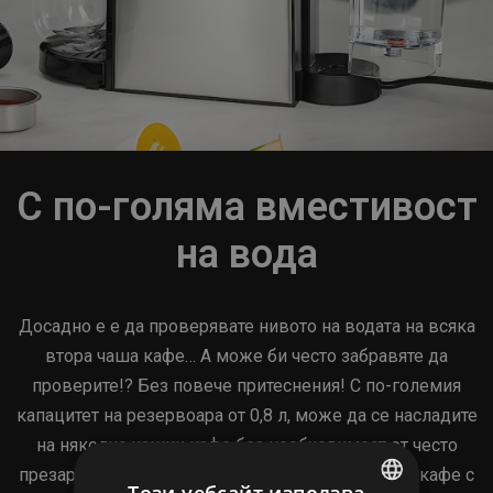
С по-голяма вместивост
на вода
Досадно е е да проверявате нивото на водата на всяка
втора чаша кафе… А може би често забравяте да
проверите!? Без повече притеснения! С по-големия
капацитет на резервоара от 0,8 л, може да се насладите
на няколко чашки кафе без необходимост от често
презареждане. Отдайте се на перфектната чаша кафе с
Този уебсайт използва