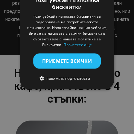
различни опции за дължината. Независимо дали
бисквитки
ENGLISH
предпочитате дълго кафе, късо или двойно и силно, или
Този уебсайт използва бисквитки за
искате да регулирате дължината ръчно, кафемашината
BULGARIAN
подобряване на потребителското
просто отговаря на вашите предпочитания,
изживяване. Използвайки нашия уебсайт,
CROATIAN
Вие се съгласявате с всички бисквитки в
позволявайки ви да фиксирате дължината с
съответствие с нашата Политика за
CZECH
натискането на един бутон.
Бисквитки.
Прочетете още
GREEK
ПРИЕМЕТЕ ВСИЧКИ
HUNGARIAN
Наситено и уникално
SLOVAK
ПОКАЖЕТЕ ПОДРОБНОСТИ
SLOVENIAN
кафе, приготвено в 4
POLISH
стъпки:
PORTUGUESE
ROMANIAN
SPANISH