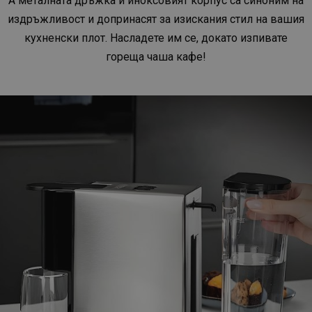
А металната дръжка и иноксовият корпус са синоним на
издръжливост и допринасят за изискания стил на вашия
кухненски плот. Насладете им се, докато изпивате
гореща чаша кафе!