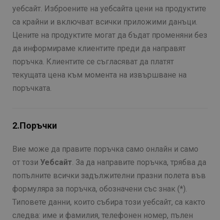
уебсайт. Изброените на уебсайта цени на продуктите
са крайни и включват всички приложими данъци.
Цените на продуктите могат да бъдат променяни без
да информираме клиентите преди да направят
поръчка. Клиентите се съгласяват да платят
текущата цена към момента на извършване на
поръчката.
2.Поръчки
Вие може да правите поръчка само онлайн и само
от този
Уебсайт
. За да направите поръчка, трябва да
попълните всички задължителни празни полета във
формуляра за поръчка, обозначени със знак (*).
Типовете данни, които събира този уебсайт, са както
следва: име и фамилия, телефонен номер, пълен