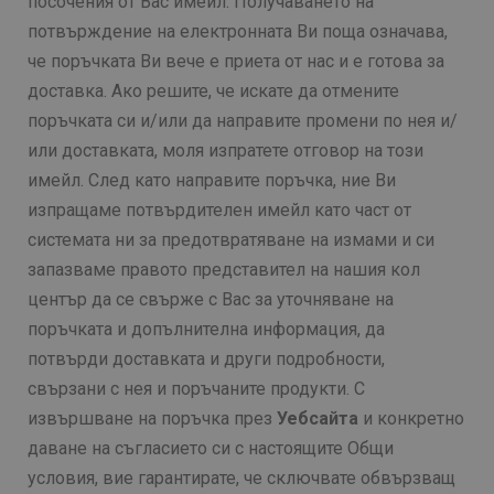
посочения от Вас имейл. Получаването на
потвърждение на електронната Ви поща означава,
че поръчката Ви вече е приета от нас и е готова за
доставка. Ако решите, че искате да отмените
поръчката си и/или да направите промени по нея и/
или доставката, моля изпратете отговор на този
имейл. След като направите поръчка, ние Ви
изпращаме потвърдителен имейл като част от
системата ни за предотвратяване на измами и си
запазваме правото представител на нашия кол
център да се свърже с Вас за уточняване на
поръчката и допълнителна информация, да
потвърди доставката и други подробности,
свързани с нея и поръчаните продукти. С
извършване на поръчка през
Уебсайта
и конкретно
даване на съгласието си с настоящите Общи
условия, вие гарантирате, че сключвате обвързващ