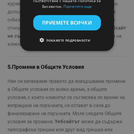
съответствие с нашата Политика за
CZECH
куриерската такса на
„Еконт“
). Не плащате нищо
Бисквитки.
Прочетете още
допълнително, всички разходи по доставката са
GREEK
отбелязани в крайната сума при поръчка. 4.3 По
ПРИЕМЕТЕ ВСИЧКИ
HUNGARIAN
отношение на събирането на данни, нашият
Уебсайт
SLOVAK
не събира
информация, свързана с плащанията на
ПОКАЖЕТЕ ПОДРОБНОСТИ
SLOVENIAN
клиентите
POLISH
PORTUGUESE
5.Промени в Общите Условия
ROMANIAN
Ние си запазваме правото да извършваме промени
SPANISH
в Общите условия по всяко време, а общите
условия, с които клиентът се съгласява по време на
изпращане на поръчката, си остават в сила до
финализиране на поръчката. Моля следете Общите
условия за промени.
Уебсайтът
може да съдържа
типографски грешки или друг вид грешки или