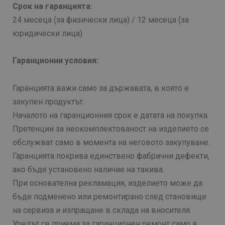
Срок на гаранцията:
24 месеца (за физически лица) / 12 месеца (за
юридически лица)
Гаранционни условия:
Гаранцията важи само за държавата, в която е
закупен продуктът.
Началото на гаранционния срок е датата на покупка.
Претенции за неокомплектованост на изделието се
обслужват само в момента на неговото закупуване.
Гаранцията покрива единствено фабрични дефекти,
ако бъде установено наличие на такива.
При основателна рекламация, изделието може да
бъде подменено или ремонтирано след становище
на сервиза и изпращане в склада на вносителя.
Уредът се приема за гаранционен ремонт само в