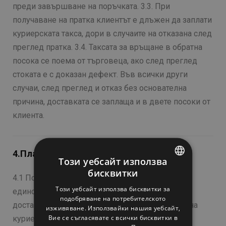
преди завършване на поръчката. 3.3. При
получаване на пратка клиентът е длъжен да заплати
куриерската такса, дори в случаите на отказана след
преглед пратка. 3.4. Таксата за връщане в обратна
посока се поема от търговеца, ако след преглед
стоката е с доказан дефект. Във всички други
случаи, след преглед и отказ без основателна
причина, доставката се заплаща и в двете посоки от
клиента.
4.Плащане
Този уебсайт използва
бисквитки
ENGLISH
4.1 Поръчаните стоки могат да бъдат платени
Този уебсайт използва бисквитки за
единствено чрез
„Наложен Платеж“
. 4.2 При
BULGARIAN
подобряване на потребителското
доставка на стоката плащате дължимата сума на
изживяване. Използвайки нашия уебсайт,
CROATIAN
Вие се съгласявате с всички бисквитки в
куриера (вклюваща цена на стоките и цена на