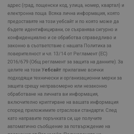
адрес (град, пощенски код, улица, номер, квартал) и
електронна поща. Всяка лична информация, която
предоставяте на този уебсайт и по която може да
бъдете идентифицирани, се съхранява сигурно и
конфиденциално и се обработва справедливо и
законно в съответствие с нашата Политика за
поверителност и чл. 13/14 от Регламент (ЕС)
2016/679 (Общ регламент за защита на данните). За
целите на този У
ебсайт
прилагаме всички
подходящи технически и организационни мерки за
защита срещу неправомерно или незаконно
обработване на личната ви информация,
включително криптиране на вашата информация
според приложимите отраслови стандарти. След
като направите поръчката си, ще получите
автоматично съобщение за потвърждение на