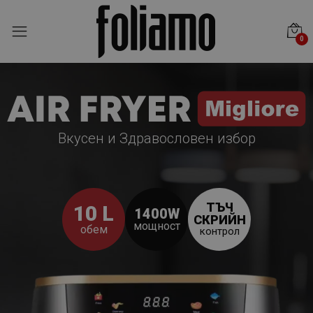
0
Вкусен и Здравословен избор
ТЪЧ
10 L
1400W
СКРИЙН
мощност
обем
контрол