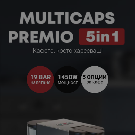
Кафето, което харесваш!
19 BAR
1450W
5 ОПЦИИ
за кафе
налягане
мощност